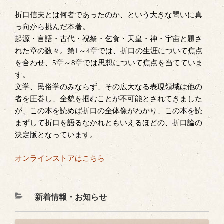
折口信夫とは何者であったのか、という大きな問いに真
っ向から挑んだ本著。
起源・言語・古代・祝祭・乞食・天皇・神・宇宙と題さ
れた章の数々。第1～4章では、折口の生涯について焦点
を合わせ、5章～8章では思想について焦点を当てていま
す。
文学、民俗学のみならず、その広大なる表現領域は他の
者を圧巻し、全貌を掴むことが不可能とされてきました
が、この本を読めば折口の全体像がわかり、この本を読
まずして折口を語るなかれともいえるほどの、折口論の
決定版となっています。
オンラインストアはこちら
カ
新着情報・お知らせ
テ
ゴ