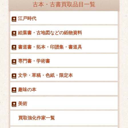
古本・古書買取品目一覧
リ
ー
江戸時代
絵葉書・古地図などの紙物資料
書道書・拓本・印譜集・書道具
専門書・学術書
文学・草稿・色紙・限定本
趣味の本
美術
買取強化作家一覧