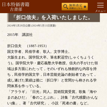
コ
「折口信夫」を入荷いたしました。
ン
投
2024年5月29日
公開 (
2024年5月13日
更新)
テ
稿
ン
日:
2015年 講談社
ツ
へ
折口信夫 （1887-1953）
ス
国文学者、民俗学者、歌人。文学博士。
キ
大阪生まれ。国学院大卒。筆名釈迢空(しゃくちょうく
ッ
う)。国学院大学・慶応義塾大学教授。信夫の手がけた領
プ
域は多方面にわたって，そのいずれも独創的な内容を持
ち，民俗学的国文学，日本芸能史論の創始者であって，
成し遂げた業績は後に〈折口学〉と世間から称される学
問体系を作っている。
「アララギ」「日光」同人。芸術院賞受賞。歌集「海や
まのあひだ」「春のことぶれ」、詩集「古代感愛(かんな
い)集」、著「古代研究」、小説「死者の書」など。