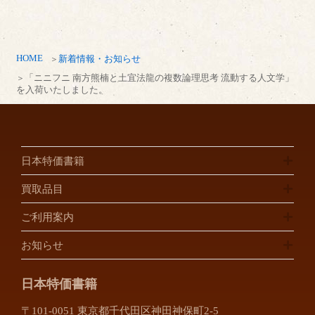
HOME
新着情報・お知らせ
「ニニフニ 南方熊楠と土宜法龍の複数論理思考 流動する人文学」
を入荷いたしました。
日本特価書籍
買取品目
ご利用案内
お知らせ
日本特価書籍
〒101-0051 東京都千代田区神田神保町2-5