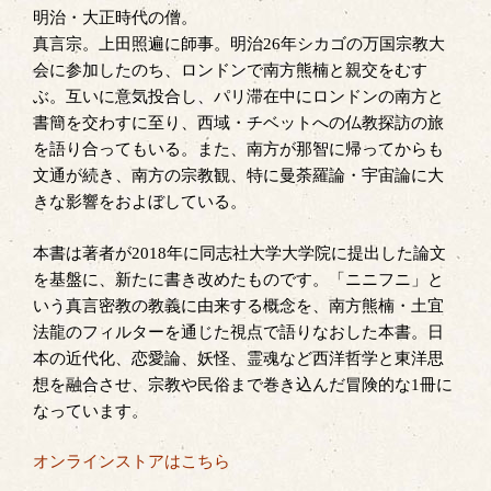
明治・大正時代の僧。
真言宗。上田照遍に師事。明治26年シカゴの万国宗教大
会に参加したのち、ロンドンで南方熊楠と親交をむす
ぶ。互いに意気投合し、パリ滞在中にロンドンの南方と
書簡を交わすに至り、西域・チベットへの仏教探訪の旅
を語り合ってもいる。また、南方が那智に帰ってからも
文通が続き、南方の宗教観、特に曼荼羅論・宇宙論に大
きな影響をおよぼしている。
本書は著者が2018年に同志社大学大学院に提出した論文
を基盤に、新たに書き改めたものです。「ニニフニ」と
いう真言密教の教義に由来する概念を、南方熊楠・土宜
法龍のフィルターを通じた視点で語りなおした本書。日
本の近代化、恋愛論、妖怪、霊魂など西洋哲学と東洋思
想を融合させ、宗教や民俗まで巻き込んだ冒険的な1冊に
なっています。
オンラインストアはこちら