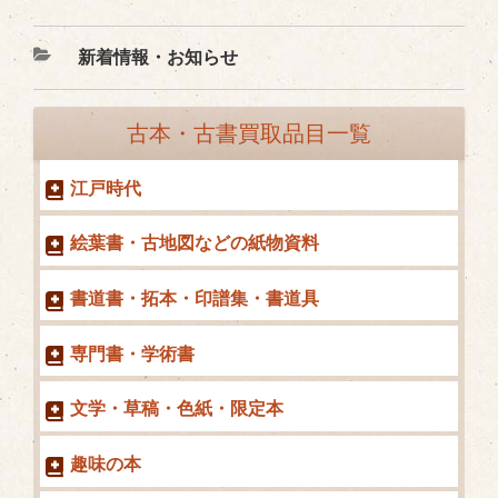
カ
新着情報・お知らせ
テ
ゴ
古本・古書買取品目一覧
リ
ー
江戸時代
絵葉書・古地図などの紙物資料
書道書・拓本・印譜集・書道具
専門書・学術書
文学・草稿・色紙・限定本
趣味の本