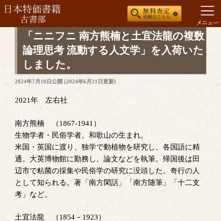
コ
「ニニフニ 南方熊楠と土宜法龍の複数
ン
論理思考 流動する人文学」を入荷いた
テ
しました。
ン
ツ
投
2024年7月10日
公開 (
2024年6月21日
更新)
稿
へ
日:
2021年 左右社
ス
キ
南方熊楠 （1867-1941）
ッ
生物学者・民俗学者。和歌山の生まれ。
プ
米国・英国に渡り、独学で動植物を研究し、各国語に精
通。大英博物館に勤務し、論文などを執筆。帰国後は田
辺市で粘菌の採集や民俗学の研究に没頭した。奇行の人
として知られる。著「南方閑話」「南方随筆」「十二支
考」など。
土宜法龍 （1854－1923）