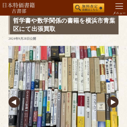
コ
哲学書や数学関係の書籍を横浜市青葉
ン
区にて出張買取
テ
投
2024年9月28日
公開
ン
稿
ツ
日:
へ
ス
キ
ッ
プ