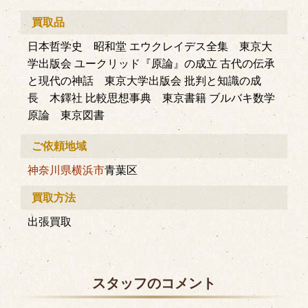
買取品
日本哲学史 昭和堂 エウクレイデス全集 東京大
学出版会 ユークリッド『原論』の成立 古代の伝承
と現代の神話 東京大学出版会 批判と知識の成
長 木鐸社 比較思想事典 東京書籍 ブルバキ数学
原論 東京図書
ご依頼地域
神奈川県
横浜市
青葉区
買取方法
出張買取
スタッフのコメント