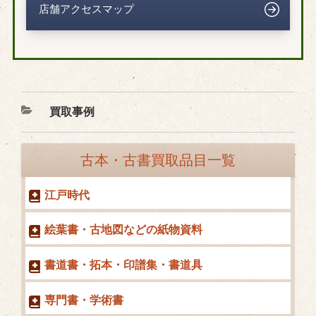
店舗アクセスマップ
カ
買取事例
テ
ゴ
古本・古書買取品目一覧
リ
ー
江戸時代
絵葉書・古地図などの紙物資料
書道書・拓本・印譜集・書道具
専門書・学術書