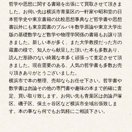
哲学や思想に関する書籍を出張にて買取させて頂きま
した。お伺い先は横浜市青葉区の一軒家や昭和堂の日
本哲学史や東京書籍の比較思想事典など哲学書や思想
書以外にも東京図書のブルバキ数学原論や東京大学出
版の基礎数学など数学や物理学関係の書籍もお譲り頂
きました。新しい本が多く、また大学教授だった方の
蔵書の様で、知人から献呈した頂いた本も多数あり、
読んだ形跡のない綺麗な本多く頑張って査定させて頂
きました。現在需要のある、人気の哲学書も多数お売
り頂きありがとうございました。
横浜市で本の整理、売却ならお任せ下さい。哲学書や
数学書は勿論その他の専門書や趣味の本まで的確に査
定、買い取り致します。お伺い先も青葉区は勿論戸塚
区、磯子区、保土ヶ谷区など横浜市全域出張致しま
す。本の事なら何でもお気軽にご相談下さい。