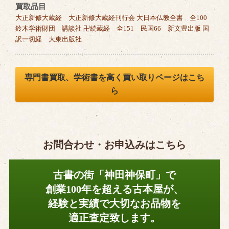
買取品目
大正新修大蔵経 大正新修大蔵経刊行会 大日本仏教全書 全100
鈴木学術財団 講談社 卍続蔵経 全151 民国66 新文豊出版 国
訳一切経 大東出版社
専門書買取、学術書を高く買い取りページはこち
ら
お問合わせ・お申込みはこちら
古書の街「神田神保町」で
創業100年を超える古本屋が、
経験と実績で大切なお品物を
適正査定致します。