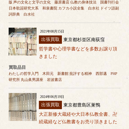
版 声の文化と文字の文化 藤原書店 仏教の身体技法 国書刊行会
日本歌謡研究大系 和泉書院 カフカ小説全集 白水社 ドイツ語副
詞辞典 白水社
2021年08月15日
出張買取
東京都杉並区南荻窪
哲学書や心理学書などを多数お譲り頂
きました
買取品目
わたしの哲学入門 木田元 新書館 批評する精神 西部邁 PHP
研究所 丸山眞男講座 岩波書店
2024年06月19日
出張買取
東京都豊島区巣鴨
大正新修大蔵経や大日本仏教全書、卍
続蔵経など仏教書をお売り頂きました