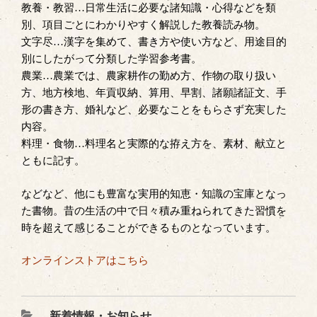
教養・教習…日常生活に必要な諸知識・心得などを類
別、項目ごとにわかりやすく解説した教養読み物。
文字尽…漢字を集めて、書き方や使い方など、用途目的
別にしたがって分類した学習参考書。
農業…農業では、農家耕作の勤め方、作物の取り扱い
方、地方検地、年貢収納、算用、早割、諸願諸証文、手
形の書き方、婚礼など、必要なことをもらさず充実した
内容。
料理・食物…料理名と実際的な拵え方を、素材、献立と
ともに記す。
などなど、他にも豊富な実用的知恵・知識の宝庫となっ
た書物。昔の生活の中で日々積み重ねられてきた習慣を
時を超えて感じることができるものとなっています。
オンラインストアはこちら
カ
新着情報・お知らせ