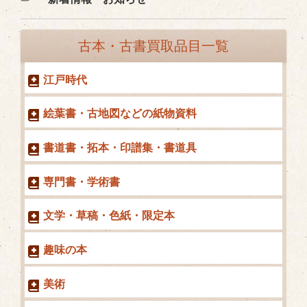
テ
ゴ
古本・古書買取品目一覧
リ
ー
江戸時代
絵葉書・古地図などの紙物資料
書道書・拓本・印譜集・書道具
専門書・学術書
文学・草稿・色紙・限定本
趣味の本
美術