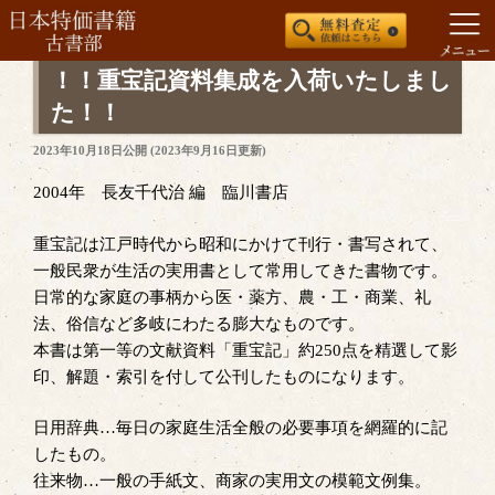
コ
！！重宝記資料集成を入荷いたしまし
ン
た！！
テ
投
2023年10月18日
公開 (
2023年9月16日
更新)
ン
稿
ツ
日:
2004年 長友千代治 編 臨川書店
へ
ス
重宝記は江戸時代から昭和にかけて刊行・書写されて、
キ
一般民衆が生活の実用書として常用してきた書物です。
ッ
日常的な家庭の事柄から医・薬方、農・工・商業、礼
プ
法、俗信など多岐にわたる膨大なものです。
本書は第一等の文献資料「重宝記」約250点を精選して影
印、解題・索引を付して公刊したものになります。
日用辞典…毎日の家庭生活全般の必要事項を網羅的に記
したもの。
往来物…一般の手紙文、商家の実用文の模範文例集。