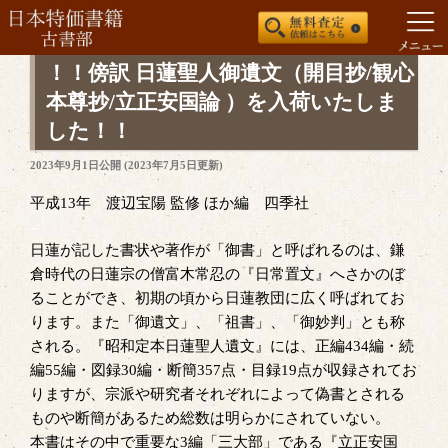
コ
！！傍訳 日蓮聖人御遺文（開目抄/観心
ン
本尊抄/立正安国論 ）を入荷いたしま
テ
した！！
ン
ツ
投
2023年9月1日
公開 (
2023年7月5日
更新)
稿
へ
日:
平成13年 渡辺宝陽 監修 ほか編 四季社
ス
キ
日蓮が記した書状や著作が「御書」と呼ばれるのは、鎌
ッ
倉時代の日蓮宗の僧富木常忍の『日常置文』へさかのぼ
プ
ることができ、初期の頃から日蓮教団に広く呼ばれてお
ります。また「御遺文」、「祖書」、「御妙判」とも称
される。『昭和定本日蓮聖人遺文』には、正編434編・続
編55編・図録30編・断簡357点・目録19点が収録されてお
りますが、宗派や研究者それぞれによって偽書とされる
ものや断簡があるため総数は明らかにされていない。
本書はその中で重要な3編「三大部」である『立正安国