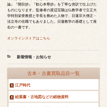
論』『開目抄』『歓心本尊抄』を丁寧な傍訳で仕上げた
ものになります。監修者の渡辺宝陽は仏教学者で立正大
学特別栄誉教授と学長を務めた人物で、日蓮宗大僧正・
法立寺の住職でもありました。日蓮教学の基礎として座
右の一書です。
オンラインストアはこちら
カ
新着情報・お知らせ
テ
ゴ
古本・古書買取品目一覧
リ
ー
江戸時代
絵葉書・古地図などの紙物資料