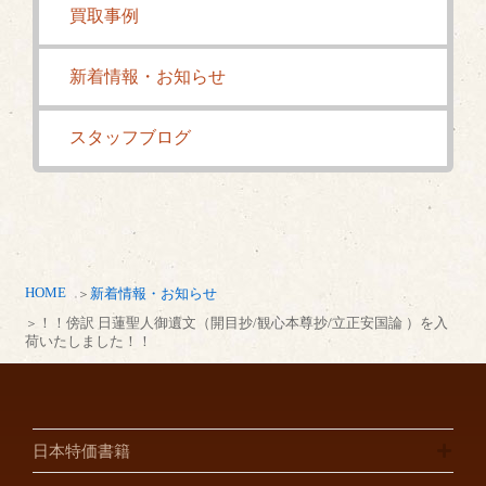
買取事例
新着情報・お知らせ
スタッフブログ
HOME
新着情報・お知らせ
！！傍訳 日蓮聖人御遺文（開目抄/観心本尊抄/立正安国論 ）を入
荷いたしました！！
日本特価書籍