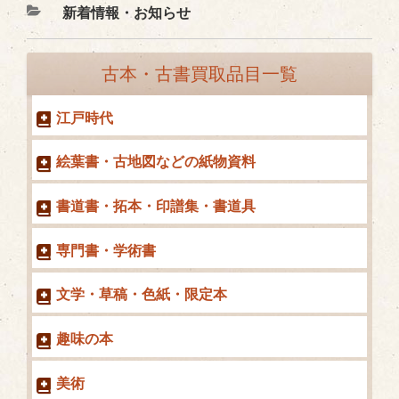
カ
新着情報・お知らせ
テ
ゴ
古本・古書買取品目一覧
リ
ー
江戸時代
絵葉書・古地図などの紙物資料
書道書・拓本・印譜集・書道具
専門書・学術書
文学・草稿・色紙・限定本
趣味の本
美術