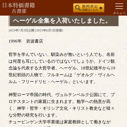
コ
ヘーゲル全集を入荷いたしました。
ン
投
2023年7月3日
公開 (
2023年6月3日
更新)
テ
稿
ン
日:
1996年 岩波書店
ツ
へ
哲学を学んでいない、馴染みが無いという人でも、名前
ス
は何度も耳にしているのではないでしょうか。ドイツ観
キ
念論を代表する大哲学者、ヘーゲル。18世紀後半から19
ッ
世紀初頭の人物で、フルネームは「ゲオルグ・ヴィルヘ
プ
ルム・フリードリヒ・ヘーゲル」といいます。
神聖ローマ帝国の時代、ヴュルテンベルク公国にて、プ
ロテスタントの家庭に生まれます。勉学への熱意が高
く、神学・哲学・ギリシア文化・キリスト教史など様々
な分野の研究を行います。
チュービンゲン大学卒業後は家庭教師として働きなが