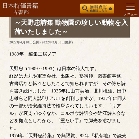
コ
～天野忠詩集 動物園の珍しい動物を入
ン
荷いたしました～
テ
投
2022年4月18日
公開 (
2022年3月30日
更新)
ン
稿
ツ
日:
1989年 編集工房ノア
へ
ス
天野忠（1909～1993）は日本の詩人です。
キ
経歴は大丸や軍需会社、出版社、塾講師、図書館事務、
ッ
古書店など転々としたことで知られますが、その傍ら詩
プ
を書き続けました。1935年に山前実治、北川桃雄、田中
忠雄らと同人誌｢リアル｣を創刊しますが、1937年に同人
の一部が治安維持法で検挙されてしまいます。「リア
ル」が衰えてゆくなか、コルボウ詩話会や近江詩人会な
どを拠点としながら、『重たい手』で脚光を浴びまし
た。
1974年『天野忠詩集』で無限賞、82年『私有地』で読売