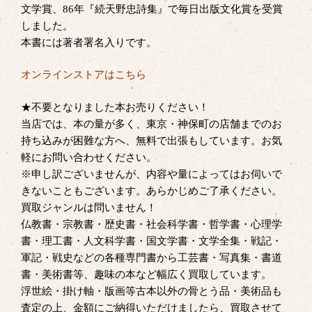
文学賞、86年『続天野忠詩集』で毎日出版文化賞を受賞
しました。
本書には著者署名入りです。
オンラインストアはこちら
★不要となりました本お売りください！
当店では、本の量が多く、東京・神保町の店舗までのお
持ち込みが困難な方へ、無料で出張もしています。お気
軽にお問い合わせください。
※申し訳ございませんが、内容や量によってはお伺いで
きないこともございます。あらかじめご了承ください。
買取ジャンルは問いません！
仏教書・宗教書・歴史書・社会科学書・哲学書・心理学
書・理工書・人文科学書・国文学書・文学全集・戦記・
軍記・戦史などの各種専門書から工芸書・写真集・書道
書・美術書等、趣味の本など幅広く買取しています。
浮世絵・掛け軸・版画等古本以外の骨とう品・美術品も
査定の上、金額にご納得いただけましたら、買取させて