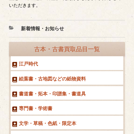
いただきます。
カ
新着情報・お知らせ
テ
ゴ
古本・古書買取品目一覧
リ
ー
江戸時代
絵葉書・古地図などの紙物資料
書道書・拓本・印譜集・書道具
専門書・学術書
文学・草稿・色紙・限定本