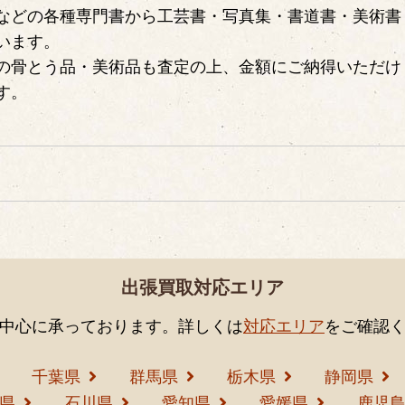
などの各種専門書から工芸書・写真集・書道書・美術書
います。
の骨とう品・美術品も査定の上、金額にご納得いただけ
す。
出張買取対応エリア
中心に承っております。詳しくは
対応エリア
をご確認
千葉県
群馬県
栃木県
静岡県
県
石川県
愛知県
愛媛県
鹿児