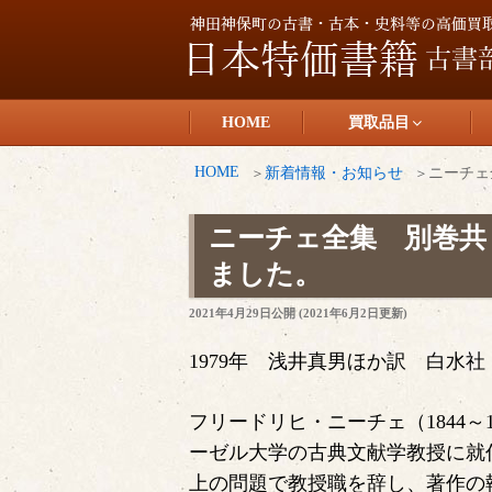
コ
ン
テ
日本特価書籍
ン
HOME
買取品目
ツ
へ
HOME
新着情報・お知らせ
ニーチェ
ス
キ
ニーチェ全集 別巻共 
ッ
ました。
プ
投
2021年4月29日
公開 (
2021年6月2日
更新)
稿
日:
1979年 浅井真男ほか訳 白水社
フリードリヒ・ニーチェ（1844～
ーゼル大学の古典文献学教授に就任
上の問題で教授職を辞し、著作の