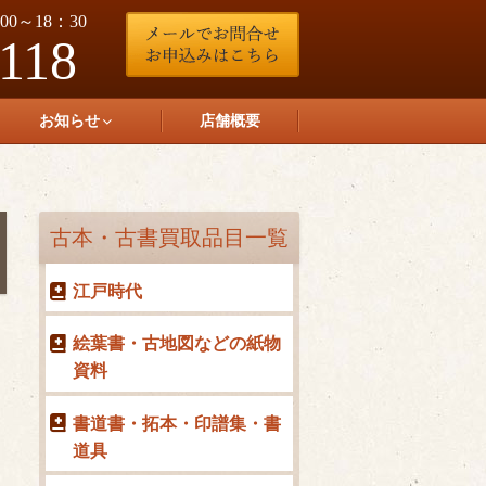
0～18：30
-118
お知らせ
店舗概要
古本・古書買取品目一覧
江戸時代
絵葉書・古地図などの紙物
資料
書道書・拓本・印譜集・書
道具