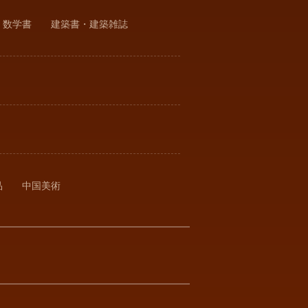
・数学書
建築書・建築雑誌
品
中国美術