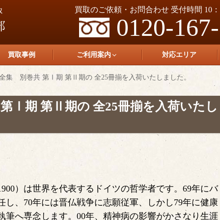
買取のご依頼・お問合わせ 受付時間 10：0
0120-167
買取事例
ご利用案内
対応エリア
全集 別巻共 第Ⅰ期 第Ⅱ期の 全25冊揃を入荷いたしました。
第Ⅰ期 第Ⅱ期の 全25冊揃を入荷いたし
1900）は世界を代表するドイツの哲学者です。69年にバ
し、70年には晋仏戦争に志願従軍、しかし79年に健康
執筆へ専念します。00年、精神病の影響がかさなり生涯