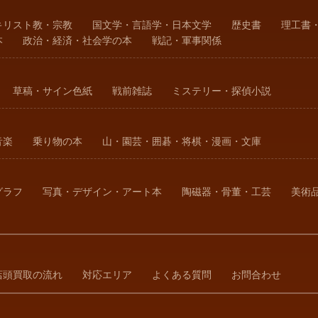
キリスト教・宗教
国文学・言語学・日本文学
歴史書
理工書
本
政治・経済・社会学の本
戦記・軍事関係
草稿・サイン色紙
戦前雑誌
ミステリー・探偵小説
音楽
乗り物の本
山・園芸・囲碁・将棋・漫画・文庫
グラフ
写真・デザイン・アート本
陶磁器・骨董・工芸
美術
店頭買取の流れ
対応エリア
よくある質問
お問合わせ