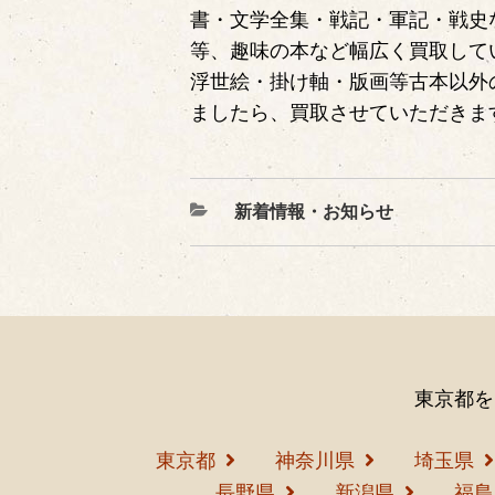
書・文学全集・戦記・軍記・戦史
等、趣味の本など幅広く買取して
浮世絵・掛け軸・版画等古本以外
ましたら、買取させていただきま
カ
新着情報・お知らせ
テ
ゴ
リ
ー
東京都を
東京都
神奈川県
埼玉県
長野県
新潟県
福島