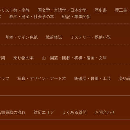
キリスト教・宗教
国文学・言語学・日本文学
歴史書
理工書
本
政治・経済・社会学の本
戦記・軍事関係
草稿・サイン色紙
戦前雑誌
ミステリー・探偵小説
音楽
乗り物の本
山・園芸・囲碁・将棋・漫画・文庫
グラフ
写真・デザイン・アート本
陶磁器・骨董・工芸
美術
店頭買取の流れ
対応エリア
よくある質問
お問合わせ