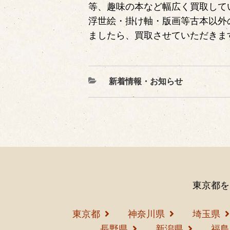
等、趣味の本など幅広く買取して
浮世絵・掛け軸・版画等古本以外
ましたら、買取させていただきま
カ
新着情報・お知らせ
テ
ゴ
リ
ー
東京都を
東京都
神奈川県
埼玉県
長野県
新潟県
福島