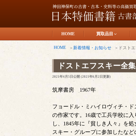
コ
ン
テ
日本特価書籍
ン
HOME
買取品目
ツ
へ
HOME
新着情報・お知らせ
ドストエ
ス
キ
ドストエフスキー全集
ッ
投
2021年4月5日
公開 (
2021年6月2日
更新)
プ
稿
日:
筑摩書房 1967年
フョードル・ミハイロヴィチ・ドス
の作家です。16歳で工兵学校に
し、1845年に『貧しき人々』を
スキー・グループに参加したなど