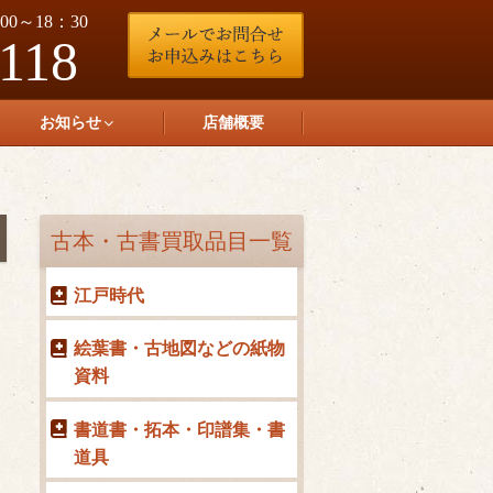
0～18：30
-118
お知らせ
店舗概要
古本・古書買取品目一覧
江戸時代
絵葉書・古地図などの紙物
資料
書道書・拓本・印譜集・書
道具