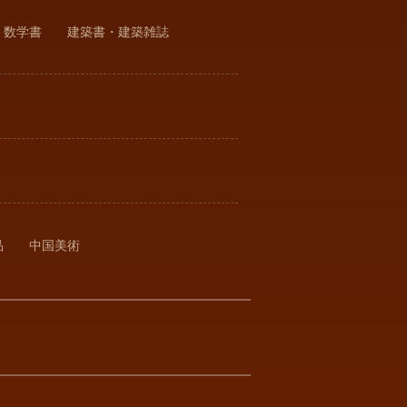
・数学書
建築書・建築雑誌
品
中国美術