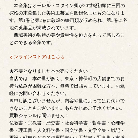
本全集はオーレル・スタイン卿が20世紀初頭に三回の
探検の末蒐集した美術工芸品を図録化したものになりま
す。第1巻と第2巻に敦煌の絵画類が収められ、第3巻に各
地の蒐集品が掲載されています。
西域美術の独特の美や貴重性を迫力をもって感じるこ
とのできる全集です。
オンラインストアはこちら
★不要となりました本お売りください！
当店では、本の量が多く、東京・神保町の店舗までのお
持ち込みが困難な方へ、無料で出張もしています。お気
軽にお問い合わせください。
※申し訳ございませんが、内容や量によってはお伺いで
きないこともございます。あらかじめご了承ください。
買取ジャンルは問いません！
仏教書・宗教書・歴史書・社会科学書・哲学書・心理学
書・理工書・人文科学書・国文学書・文学全集・戦記・
軍記・戦史などの各種専門書から工芸書・写真集・書道