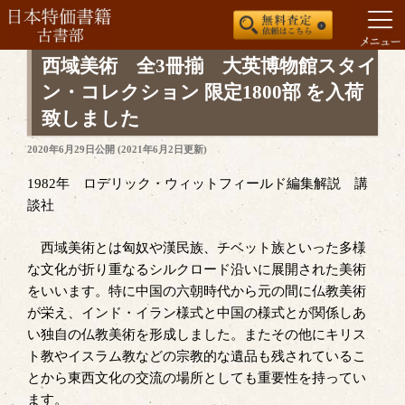
コ
西域美術 全3冊揃 大英博物館スタイ
ン
ン・コレクション 限定1800部 を入荷
テ
致しました
ン
ツ
投
2020年6月29日
公開 (
2021年6月2日
更新)
稿
へ
日:
1982年 ロデリック・ウィットフィールド編集解説 講
ス
談社
キ
ッ
西域美術とは匈奴や漢民族、チベット族といった多様
プ
な文化が折り重なるシルクロード沿いに展開された美術
をいいます。特に中国の六朝時代から元の間に仏教美術
が栄え、インド・イラン様式と中国の様式とが関係しあ
い独自の仏教美術を形成しました。またその他にキリス
ト教やイスラム教などの宗教的な遺品も残されているこ
とから東西文化の交流の場所としても重要性を持ってい
ます。