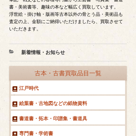
書・美術書等、趣味の本など幅広く買取しています。
浮世絵・掛け軸・版画等古本以外の骨とう品・美術品も
査定の上、金額にご納得いただけましたら、買取させて
いただきます。
カ
新着情報・お知らせ
テ
ゴ
古本・古書買取品目一覧
リ
ー
江戸時代
絵葉書・古地図などの紙物資料
書道書・拓本・印譜集・書道具
専門書・学術書