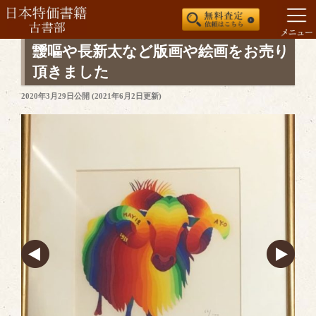
コ
靉嘔や長新太など版画や絵画をお売り
ン
頂きました
テ
投
2020年3月29日
公開 (
2021年6月2日
更新)
ン
稿
ツ
日:
へ
ス
キ
ッ
プ