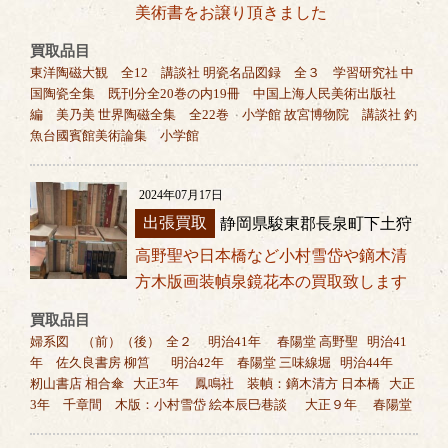
美術書をお譲り頂きました
買取品目
東洋陶磁大観 全12 講談社 明瓷名品図録 全３ 学習研究社 中
国陶瓷全集 既刊分全20巻の内19冊 中国上海人民美術出版社
編 美乃美 世界陶磁全集 全22巻 小学館 故宮博物院 講談社 釣
魚台國賓館美術論集 小学館
2024年07月17日
出張買取
静岡県駿東郡長泉町下土狩
高野聖や日本橋など小村雪岱や鏑木清
方木版画装幀泉鏡花本の買取致します
買取品目
婦系図 （前）（後） 全２ 明治41年 春陽堂 高野聖 明治41
年 佐久良書房 柳筥 明治42年 春陽堂 三味線堀 明治44年
籾山書店 相合傘 大正3年 鳳鳴社 装幀：鏑木清方 日本橋 大正
3年 千章間 木版：小村雪岱 絵本辰巳巷談 大正９年 春陽堂