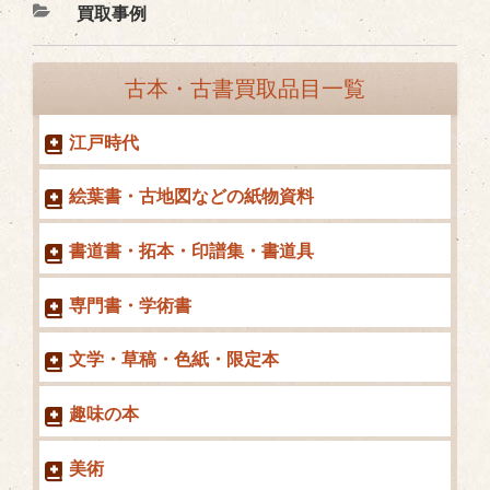
カ
買取事例
テ
ゴ
古本・古書買取品目一覧
リ
ー
江戸時代
絵葉書・古地図などの紙物資料
書道書・拓本・印譜集・書道具
専門書・学術書
文学・草稿・色紙・限定本
趣味の本
美術