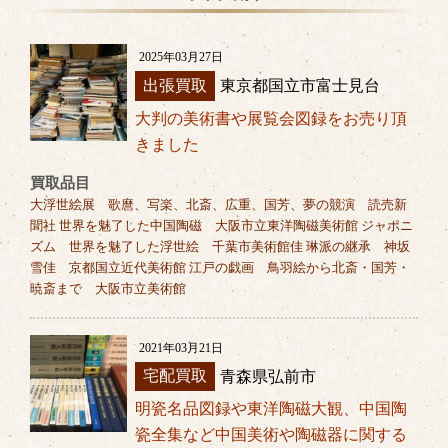
2025年03月27日
出張買取
東京都国立市富士見台
大判の美術書や展覧会図録をお売り頂
きました
買取品目
大浮世絵展 歌麿、写楽、北斎、広重、国芳、夢の競演 読売新
聞社 世界を魅了した中国陶磁 大阪市立東洋陶磁美術館 ジャポニ
ズム 世界を魅了した浮世絵 千葉市美術館佳 琳派の継承 神坂
雪佳 京都国立近代美術館 江戸の戯画 鳥羽絵から北斎・国芳・
暁斎まで 大阪市立美術館
2021年03月21日
宅配買取
青森県弘前市
明瓷名品図録や東洋陶磁大観、中国陶
瓷全集など中国美術や陶磁器に関する