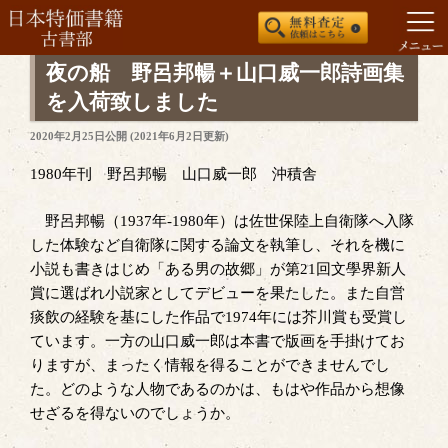
コ
夜の船 野呂邦暢＋山口威一郎詩画集
ン
を入荷致しました
テ
投
2020年2月25日
公開 (
2021年6月2日
更新)
ン
稿
ツ
日:
1980年刊 野呂邦暢 山口威一郎 沖積舎
へ
ス
野呂邦暢（1937年‐1980年）は佐世保陸上自衛隊へ入隊
キ
した体験など自衛隊に関する論文を執筆し、それを機に
ッ
小説も書きはじめ「ある男の故郷」が第21回文學界新人
プ
賞に選ばれ小説家としてデビューを果たした。また自営
痰飲の経験を基にした作品で1974年には芥川賞も受賞し
ています。一方の山口威一郎は本書で版画を手掛けてお
りますが、まったく情報を得ることができませんでし
た。どのような人物であるのかは、もはや作品から想像
せざるを得ないのでしょうか。