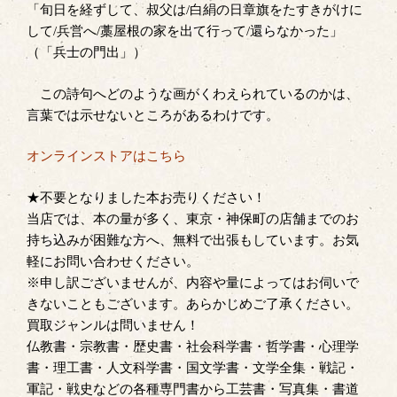
「旬日を経ずして、叔父は/白絹の日章旗をたすきがけに
して/兵営へ/藁屋根の家を出て行って/還らなかった」
（「兵士の門出」）
この詩句へどのような画がくわえられているのかは、
言葉では示せないところがあるわけです。
オンラインストアはこちら
★不要となりました本お売りください！
当店では、本の量が多く、東京・神保町の店舗までのお
持ち込みが困難な方へ、無料で出張もしています。お気
軽にお問い合わせください。
※申し訳ございませんが、内容や量によってはお伺いで
きないこともございます。あらかじめご了承ください。
買取ジャンルは問いません！
仏教書・宗教書・歴史書・社会科学書・哲学書・心理学
書・理工書・人文科学書・国文学書・文学全集・戦記・
軍記・戦史などの各種専門書から工芸書・写真集・書道