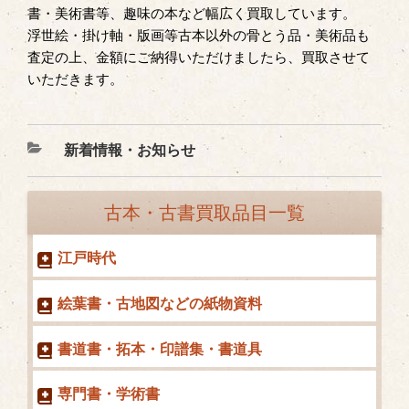
書・美術書等、趣味の本など幅広く買取しています。
浮世絵・掛け軸・版画等古本以外の骨とう品・美術品も
査定の上、金額にご納得いただけましたら、買取させて
いただきます。
カ
新着情報・お知らせ
テ
ゴ
古本・古書買取品目一覧
リ
ー
江戸時代
絵葉書・古地図などの紙物資料
書道書・拓本・印譜集・書道具
専門書・学術書