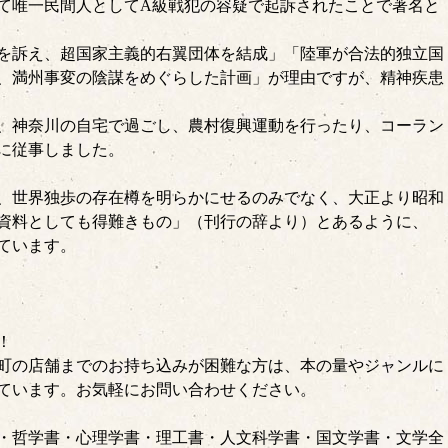
て唯一民間人としてA級戦犯の容疑で起訴されたことで著名と
を訴え、超国家主義的右翼団体を結成」「陸軍が合法的独立国
、満州事変の陰謀をめぐらした計画」が理由ですが、精神疾患
までは、神奈川の自宅で過ごし、農村復興運動を行ったり、コーラン
に従事しました。
、世界独歩の存在樽を明らかにせるのみでなく、大正より昭和
資料としても得難きもの」（刊行の辞より）とあるように、
ています。
！
町の店舗までのお持ち込みが困難な方は、本の量やジャンルに
ています。お気軽にお問い合わせください。
・哲学書・心理学書・理工書・人文科学書・国文学書・文学全