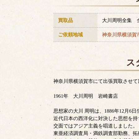
買取品
大川周明全集 
ご依頼地域
神奈川県
横須賀
ス
神奈川県横須賀市にて出張買取させて
1961年 大川周明 岩崎書店
思想家の大川 周明は、1886年12月
近代日本の西洋化に対決した思想を持
交面ではアジア主義を唱道しました。
東亜経済調査局・満鉄調査部勤務、拓