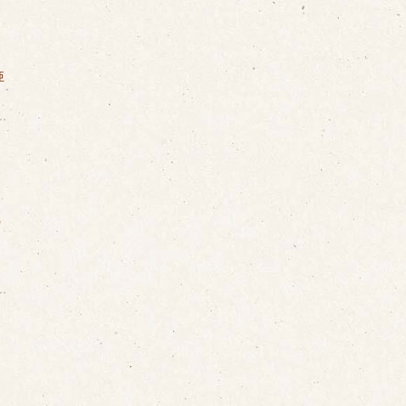
亜
宙
４