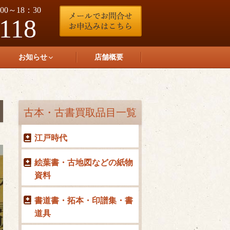
0～18：30
-118
お知らせ
店舗概要
古本・古書買取品目一覧
江戸時代
絵葉書・古地図などの紙物
資料
書道書・拓本・印譜集・書
道具