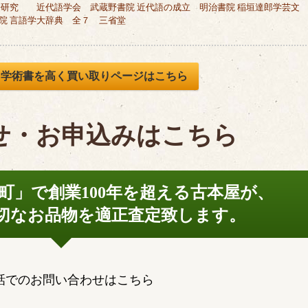
語研究 近代語学会 武蔵野書院 近代語の成立 明治書院 稲垣達郎学芸文
院 言語学大辞典 全７ 三省堂
、学術書を高く買い取りページはこちら
せ・お申込みはこちら
町」で
創業100年を超える古本屋が、
切なお品物を
適正査定致します。
話でのお問い合わせはこちら