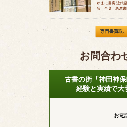
ゆまに書房 近代
集 全３ 筑摩書
専門書買取
お問合わ
古書の街「神田神保
経験と実績で大
お電