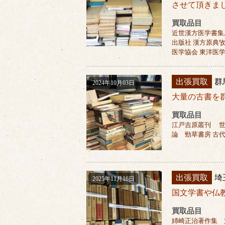
させて頂きま
買取品目
近世漢方医学書集成
出版社 漢方原典
医学協会 東洋医
出張買取
群
2024年10月03日
大量の古書を
買取品目
江戸吉原叢刊 世
論 勁草書房 古
出張買取
埼
2025年11月16日
国文学書や仏
買取品目
姉崎正治著作集 