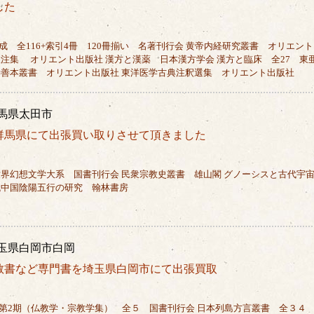
した
 全116+索引4冊 120冊揃い 名著刊行会 黄帝内経研究叢書 オリエント
攷注集 オリエント出版社 漢方と漢薬 日本漢方学会 漢方と臨床 全27 東
学善本叢書 オリエント出版社 東洋医学古典注釈選集 オリエント出版社
馬県太田市
群馬県にて出張買い取りさせて頂きました
界幻想文学大系 国書刊行会 民衆宗教史叢書 雄山閣 グノーシスと古代宇
代中国陰陽五行の研究 翰林書房
玉県白岡市白岡
教書など専門書を埼玉県白岡市にて出張買取
第2期（仏教学・宗教学集） 全５ 国書刊行会 日本列島方言叢書 全３