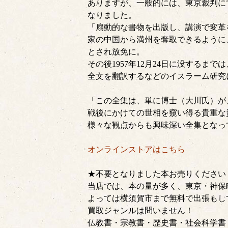
ありますが、一般的には、東京裁判に
なりました。
「扇動的な書物を出版し、講演で変革
家の中国から満州を奪取できるように
とされ放免に。
その後1957年12月24日に没する
全文を翻訳するなどのイスラーム研究
「この全集は、単に博士（大川氏）が
戦後にかけての世相を窺い得る貴重な
様々な観点からも興味深い全集となっ
オンラインストアはこちら
★不要となりました本お売りください
当店では、本の量が多く、東京・神保
よっては横須賀市まで無料で出張もし
買取ジャンルは問いません！
仏教書・宗教書・歴史書・社会科学書