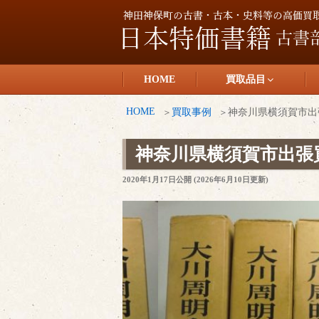
コ
ン
テ
日本特価書籍
ン
HOME
買取品目
ツ
へ
HOME
買取事例
神奈川県横須賀市出
ス
キ
神奈川県横須賀市出張
ッ
投
2020年1月17日
公開 (
2026年6月10日
更新)
プ
稿
日: