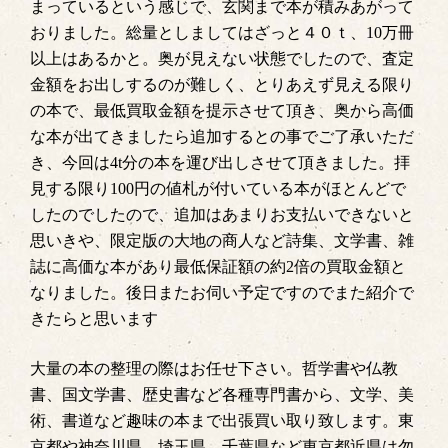
まっているという感じで、玄関まで本が積みあがって
おりました。総量としましてはざっと４０ｔ、10万冊
以上はあるかと。奥が見えない状態でしたので、査定
金額をお出しするのが難しく、とりあえず見える限り
の本で、最低買取金額を提示させて頂き、奥から高価
な本が出てきましたら追加するとの事でご了承いただ
き、今回は4t分の本を運び出しさせて頂きました。拝
見する限り100円の値札が付いている本がほとんどで
したのでしたので、追加はあまりお支払いできないと
思いきや、限定版の大地の商人など詩集、文学書、雑
誌に高価な本があり最低保証額の約2倍の買取金額と
なりました。後日またお伺い予定ですのでまた紹介で
きたらと思います
大量の本の整理の際はお任せ下さい。哲学書や仏教
書、国文学書、歴史書など各種専門書から、文学、美
術、書道など趣味の本まで出張買い取り致します。東
京都や神奈川県、埼玉県、千葉県など東京都近県は勿