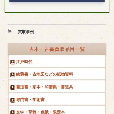
カ
買取事例
テ
ゴ
古本・古書買取品目一覧
リ
ー
江戸時代
絵葉書・古地図などの紙物資料
書道書・拓本・印譜集・書道具
専門書・学術書
文学・草稿・色紙・限定本