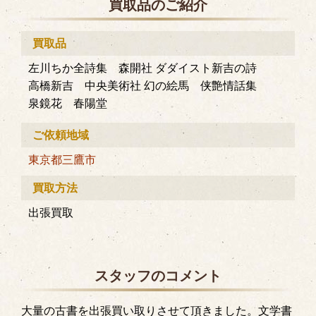
買取品のご紹介
買取品
左川ちか全詩集 森開社 ダダイスト新吉の詩
高橋新吉 中央美術社 幻の絵馬 侠艶情話集
泉鏡花 春陽堂
ご依頼地域
東京都
三鷹市
買取方法
出張買取
スタッフのコメント
大量の古書を出張買い取りさせて頂きました。文学書