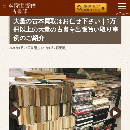
コ
大量の古本買取はお任せ下さい｜5万
ン
冊以上の大量の古書を出張買い取り事
テ
例のご紹介
ン
ツ
投
2020年1月22日
公開 (
2021年6月2日
更新)
稿
へ
日:
ス
キ
ッ
プ