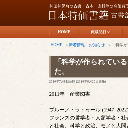
コ
ン
テ
日本特価書籍
ン
HOME
買取品目
ツ
へ
HOME
新着情報・お知らせ
「科学が
ス
キ
「科学が作られている
ッ
た。
プ
投
2026年7月8日
公開 (
2026年6月20日
更新)
稿
日:
2011年 産業図書
ブルーノ・ラトゥール (1947–2022
フランスの哲学者・人類学者・社
と社会、科学と政治、モノと人間