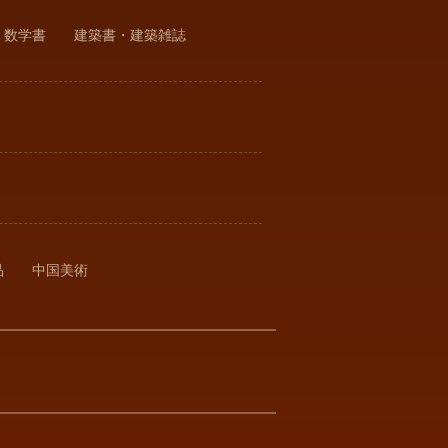
・数学書
建築書・建築雑誌
品
中国美術