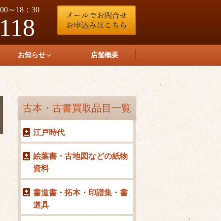
0～18：30
-118
お知らせ
店舗概要
古本・古書買取品目一覧
江戸時代
絵葉書・古地図などの紙物
資料
書道書・拓本・印譜集・書
道具