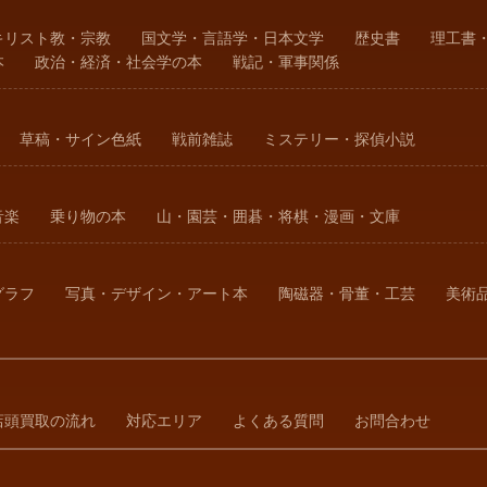
キリスト教・宗教
国文学・言語学・日本文学
歴史書
理工書
本
政治・経済・社会学の本
戦記・軍事関係
草稿・サイン色紙
戦前雑誌
ミステリー・探偵小説
音楽
乗り物の本
山・園芸・囲碁・将棋・漫画・文庫
グラフ
写真・デザイン・アート本
陶磁器・骨董・工芸
美術
店頭買取の流れ
対応エリア
よくある質問
お問合わせ