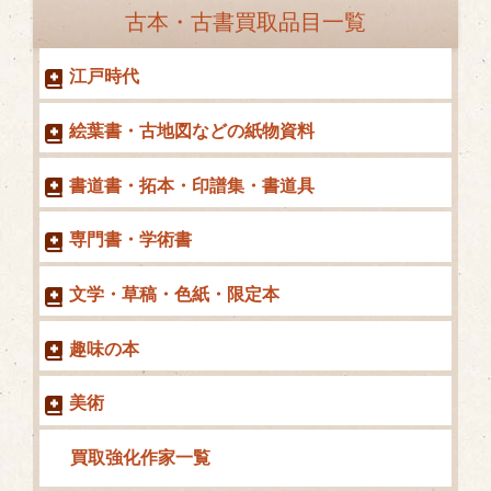
ゴ
古本・古書買取品目一覧
リ
ー
江戸時代
絵葉書・古地図などの紙物資料
書道書・拓本・印譜集・書道具
専門書・学術書
文学・草稿・色紙・限定本
趣味の本
美術
買取強化作家一覧