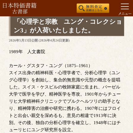
コ
「心理学と宗教 ユング・コレクショ
ン
ン3」が入荷いたしました。
テ
投
2026年5月13日
公開 (
2026年4月24日
更新)
ン
稿
ツ
日:
1989年 人文書院
へ
ス
カール・グスタフ・ユング（1875–1961）
キ
スイス出身の精神科医・心理学者で、分析心理学（ユン
ッ
グ心理学）を創始し、集合的無意識や元型の概念を提唱
プ
した。スイス・ケスビルの牧師家庭に生まれ、バーゼル
大学で医学を学び、精神医学を専攻。1901年からチュー
リヒ大学精神科クリニックでブルクヘルツリの助手とな
り、精神障害の治療や研究に携わる。1907年にはフロイ
トと出会い親交を深めるも、意見の相違で1913年に決
別。その後、独自の分析心理学を確立し、1948年にはチ
ューリヒにユング研究所を設立。