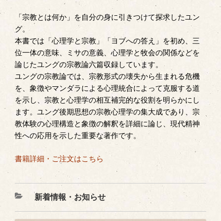
「宗教とは何か」を自分の身に引きつけて探求したユン
グ。
本書では「心理学と宗教」「ヨブへの答え」を初め、三
位一体の意味、ミサの意義、心理学と牧会の関係などを
論じたユングの宗教論六篇収録しています。
ユングの宗教論では、宗教形式の壊失から生まれる危機
を、象徴やマンダラによる心理統合によって克服する道
を示し、宗教と心理学の相互補完的な役割を明らかにし
ます。ユング後期思想の宗教心理学の集大成であり、宗
教体験の心理構造と象徴の解釈を詳細に論じ、現代精神
性への応用を示した重要な著作です。
書籍詳細・ご注文はこちら
カ
新着情報・お知らせ
テ