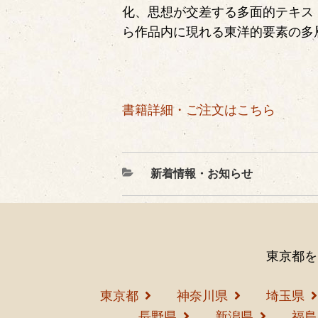
化、思想が交差する多面的テキス
ら作品内に現れる東洋的要素の多
書籍詳細・ご注文はこちら
カ
新着情報・お知らせ
テ
ゴ
リ
ー
東京都を
東京都
神奈川県
埼玉県
長野県
新潟県
福島