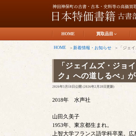
コ
ン
テ
日本特価書籍
ン
HOME
買取品目
ツ
へ
HOME
新着情報・お知らせ
「ジェイ
ス
キ
「ジェイムズ・ジョイ
ッ
ク』への道しるべ」が
プ
投
2026年3月18日
公開 (
2026年2月28日
更新)
稿
日:
2018年 水声社
山田久美子
1953年、東京都生まれ。
上智大学フランス語学科卒業。広