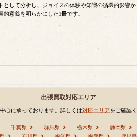
トとして分析し、ジョイスの体験や知識の循環的影響か
層的意義を明らかにした1冊です。
出張買取対応エリア
中心に承っております。詳しくは
対応エリア
をご確認
千葉県
群馬県
栃木県
静岡県
県
石川県
愛知県
愛媛県
鹿児