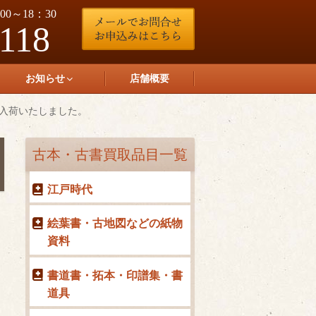
0～18：30
-118
お知らせ
店舗概要
入荷いたしました。
古本・古書買取品目一覧
江戸時代
絵葉書・古地図などの紙物
資料
書道書・拓本・印譜集・書
道具