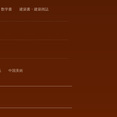
・数学書
建築書・建築雑誌
品
中国美術