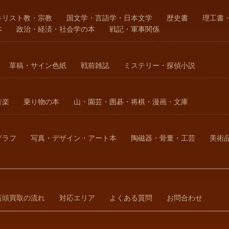
キリスト教・宗教
国文学・言語学・日本文学
歴史書
理工書
本
政治・経済・社会学の本
戦記・軍事関係
草稿・サイン色紙
戦前雑誌
ミステリー・探偵小説
音楽
乗り物の本
山・園芸・囲碁・将棋・漫画・文庫
グラフ
写真・デザイン・アート本
陶磁器・骨董・工芸
美術
店頭買取の流れ
対応エリア
よくある質問
お問合わせ