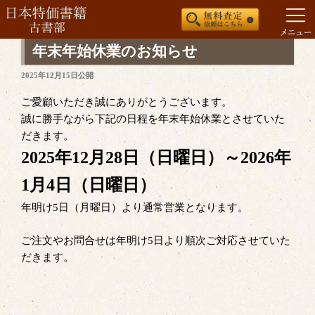
コ
年末年始休業のお知らせ
ン
投
2025年12月15日
公開
テ
稿
ン
日:
ご愛顧いただき誠にありがとうございます。
ツ
誠に勝手ながら下記の日程を年末年始休業とさせていた
へ
だきます。
ス
2025年12月28日（日曜日）～2026年
キ
1月4日（日曜日）
ッ
プ
年明け5日（月曜日）より通常営業となります。
ご注文やお問合せは年明け5日より順次ご対応させていた
だきます。