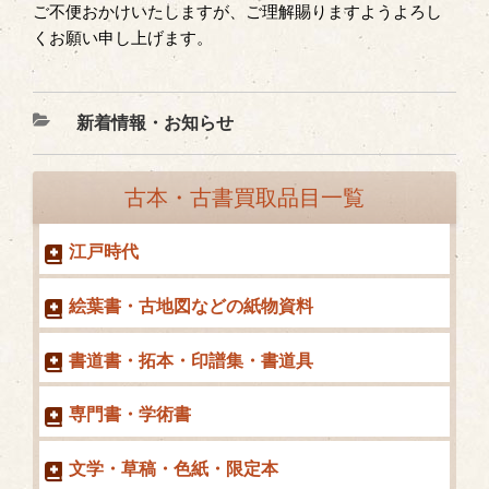
ご不便おかけいたしますが、ご理解賜りますようよろし
くお願い申し上げます。
カ
新着情報・お知らせ
テ
ゴ
古本・古書買取品目一覧
リ
ー
江戸時代
絵葉書・古地図などの紙物資料
書道書・拓本・印譜集・書道具
専門書・学術書
文学・草稿・色紙・限定本