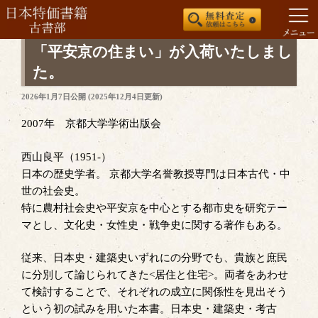
コ
「平安京の住まい」が入荷いたしまし
ン
た。
テ
投
2026年1月7日
公開 (
2025年12月4日
更新)
ン
稿
ツ
日:
2007年 京都大学学術出版会
へ
ス
西山良平（1951-）
キ
日本の歴史学者。 京都大学名誉教授専門は日本古代・中
ッ
世の社会史。
プ
特に農村社会史や平安京を中心とする都市史を研究テー
マとし、文化史・女性史・戦争史に関する著作もある。
従来、日本史・建築史いずれにの分野でも、貴族と庶民
に分別して論じられてきた<居住と住宅>。両者をあわせ
て検討することで、それぞれの成立に関係性を見出そう
という初の試みを用いた本書。日本史・建築史・考古