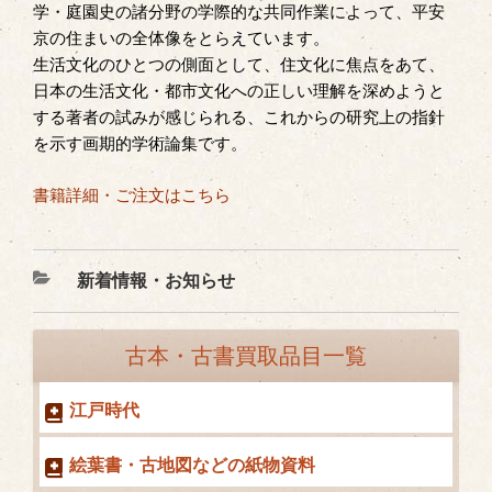
学・庭園史の諸分野の学際的な共同作業によって、平安
京の住まいの全体像をとらえています。
生活文化のひとつの側面として、住文化に焦点をあて、
日本の生活文化・都市文化への正しい理解を深めようと
する著者の試みが感じられる、これからの研究上の指針
を示す画期的学術論集です。
書籍詳細・ご注文はこちら
カ
新着情報・お知らせ
テ
ゴ
古本・古書買取品目一覧
リ
ー
江戸時代
絵葉書・古地図などの紙物資料