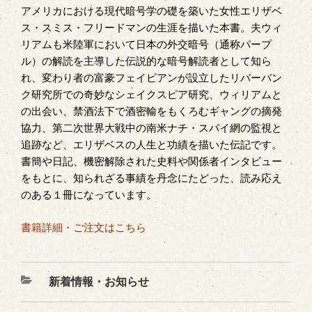
アメリカにおける現代暗号学の礎を築いた女性エリザベ
ス・スミス・フリードマンの生涯を描いた本書。夫ウィ
リアムも米陸軍において日本の外交暗号（通称パープ
ル）の解読を主導した伝説的な暗号解読者として知ら
れ、変わり者の富豪フェイビアンが設立したリバーバン
ク研究所での奇妙なシェイクスピア研究、ウィリアムと
の出会い、禁酒法下で酒密輸をもくろむギャングの摘発
協力、第二次世界大戦中の南米ナチ・スパイ網の監視と
追跡など、エリザベスの人生と功績を描いた伝記です。
書簡や日記、機密解除された史料や関係者インタビュー
をもとに、知られざる事績を丹念にたどった、読み応え
のある１冊になっています。
書籍詳細・ご注文はこちら
カ
新着情報・お知らせ
テ