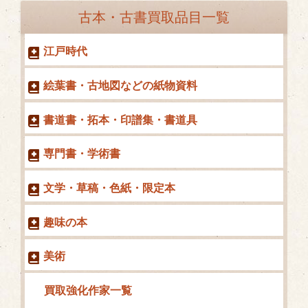
ゴ
古本・古書買取品目一覧
リ
ー
江戸時代
絵葉書・古地図などの紙物資料
書道書・拓本・印譜集・書道具
専門書・学術書
文学・草稿・色紙・限定本
趣味の本
美術
買取強化作家一覧