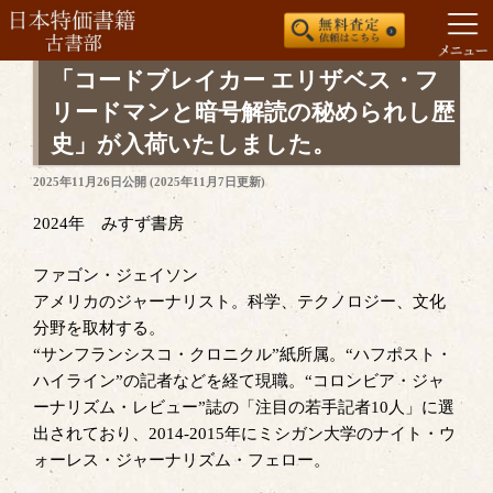
コ
「コードブレイカー エリザベス・フ
ン
リードマンと暗号解読の秘められし歴
テ
史」が入荷いたしました。
ン
ツ
投
2025年11月26日
公開 (
2025年11月7日
更新)
稿
へ
日:
2024年 みすず書房
ス
キ
ファゴン・ジェイソン
ッ
アメリカのジャーナリスト。科学、テクノロジー、文化
プ
分野を取材する。
“サンフランシスコ・クロニクル”紙所属。“ハフポスト・
ハイライン”の記者などを経て現職。“コロンビア・ジャ
ーナリズム・レビュー”誌の「注目の若手記者10人」に選
出されており、2014-2015年にミシガン大学のナイト・ウ
ォーレス・ジャーナリズム・フェロー。