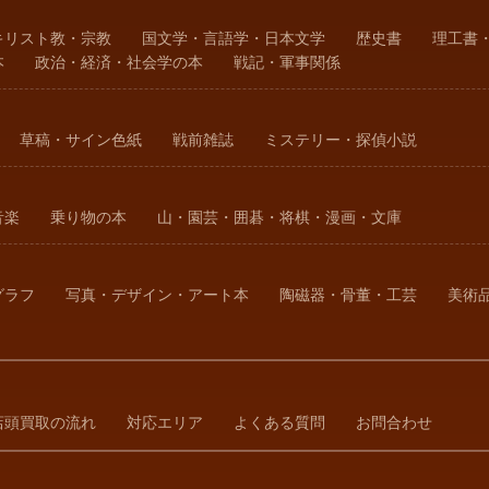
キリスト教・宗教
国文学・言語学・日本文学
歴史書
理工書
本
政治・経済・社会学の本
戦記・軍事関係
草稿・サイン色紙
戦前雑誌
ミステリー・探偵小説
音楽
乗り物の本
山・園芸・囲碁・将棋・漫画・文庫
グラフ
写真・デザイン・アート本
陶磁器・骨董・工芸
美術
店頭買取の流れ
対応エリア
よくある質問
お問合わせ