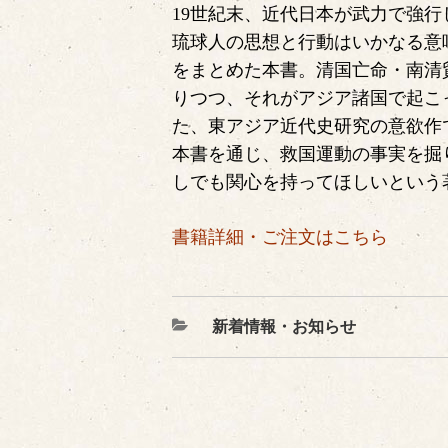
19世紀末、近代日本が武力で強行
琉球人の思想と行動はいかなる意
をまとめた本書。清国亡命・南清
りつつ、それがアジア諸国で起こ
た、東アジア近代史研究の意欲作
本書を通じ、救国運動の事実を掘
しでも関心を持ってほしいという
書籍詳細・ご注文はこちら
カ
新着情報・お知らせ
テ
ゴ
リ
ー