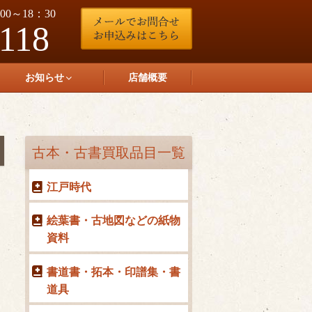
0～18：30
-118
お知らせ
店舗概要
古本・古書買取品目一覧
江戸時代
絵葉書・古地図などの紙物
資料
書道書・拓本・印譜集・書
道具