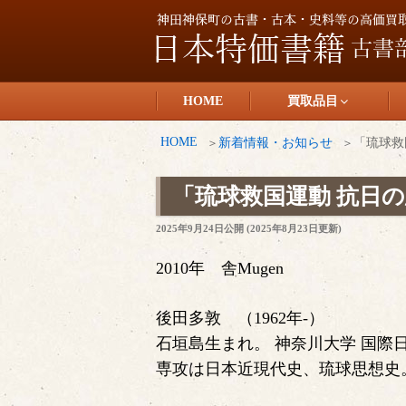
コ
ン
テ
日本特価書籍
ン
HOME
買取品目
ツ
へ
HOME
新着情報・お知らせ
「琉球救
ス
キ
「琉球救国運動 抗日
ッ
投
2025年9月24日
公開 (
2025年8月23日
更新)
プ
稿
日:
2010年 舎Mugen
後田多敦 （1962年-）
石垣島生まれ。 神奈川大学 国際
専攻は日本近現代史、琉球思想史