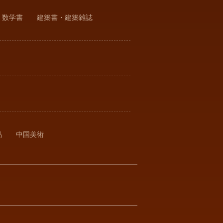
・数学書
建築書・建築雑誌
品
中国美術